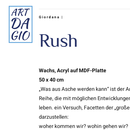
Zum
Inhalt
Giordana |
springen
Rush
Wachs, Acryl auf MDF-Platte
50 x 40 cm
„Was aus Asche werden kann“ ist der A
Reihe, die mit möglichen Entwicklungen 
leben. ein Versuch, Facetten der „groß
darzustellen:
woher kommen wir? wohin gehen wir?