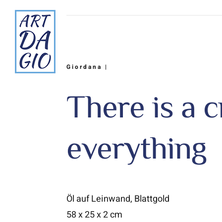
Zum
Inhalt
springen
Giordana |
There is a c
everything
Öl auf Leinwand, Blattgold
58 x 25 x 2 cm