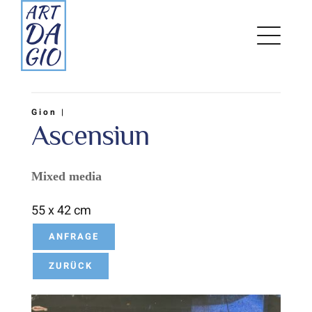
Zum
Inhalt
springen
Gion |
Ascensiun
Mixed media
55 x 42 cm
ANFRAGE
ZURÜCK