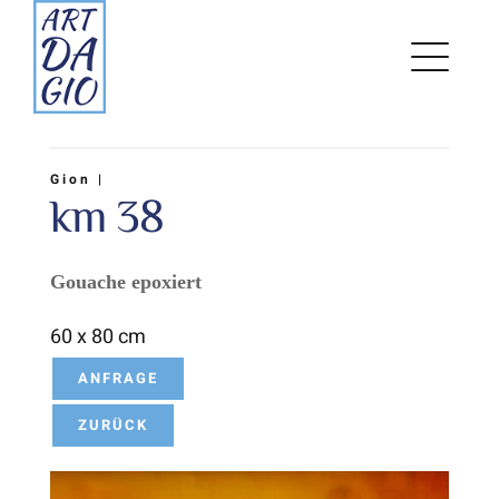
Zum
Inhalt
springen
Gion |
km 38
Gouache epoxiert
60 x 80 cm
ANFRAGE
ZURÜCK