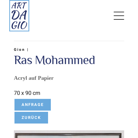
Zum
Inhalt
springen
Gion |
Ras Mohammed
Acryl auf Papier
70 x 90 cm
ANFRAGE
ZURÜCK