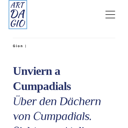
Zum
Inhalt
springen
Gion |
Unviern a
Cumpadials
Über den Dächern
von Cumpadials.